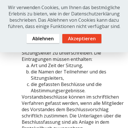
Mitteilung einer Tagesordnung bedarf es nicht.
Wir verwenden Cookies, um Ihnen das bestmögliche
Der Vorstand beschließt mit einfacher Mehrheit
Erlebnis zu bieten, wie in der
Datenschutzerklärung
der abgegebenen gültigen Stimmen. Bei
beschrieben. Das Ablehnen von Cookies kann dazu
Stimmengleichheit entscheidet die Stimme des
führen, dass einige Funktionen nicht verfügbar sind.
Vorsitzenden, der die Vorstandssitzung leitet,
oder bei dessen Abwesenheit die des
Ablehnen
Akzeptieren
stellvertretenden Vorsitzenden. Die Beschlüsse
sind in ein Protokollbuch einzutragen und vom
Sitzungsleiter zu unterschreiben. Die
Eintragungen müssen enthalten:
Art und Zeit der Sitzung,
die Namen der Teilnehmer und des
Sitzungsleiters,
die gefassten Beschlüsse und die
Abstimmungsergebnisse.
Vorstandsbeschlüsse können im schriftlichen
Verfahren gefasst werden, wenn alle Mitglieder
des Vorstandes dem Beschlussvorschlag
schriftlich zustimmen. Die Unterlagen über die
Beschlussfassung sind als Anlage in dem